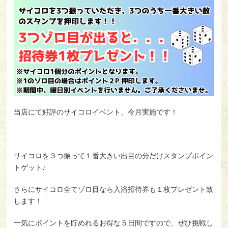
お客様の声
コラム
利用規約
Japan(日本語)
当店にて好評のサイコロイベント、今月実施です！
よくある質問
プライバシーポリシー
サイコロを３つ振って１番大きい出目の分だけスタンプポイン
会社概要
お問い合わせ
採用情報
トゲット♪
さらにサイコロ全てゾロ目なら入浴招待券も１枚プレゼント致
します！
一気にポイントを貯めれるお得な５日間ですので、ぜひ挑戦し