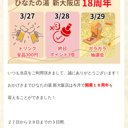
お客様の声
コラム
利用規約
Japan(日本語)
いつも当店をご利用頂きまして、誠にありがとうございます！
おかげさまでひなたの湯 新大阪店は今月で
開業１８周年
を
よくある質問
プライバシーポリシー
会社概要
お問い合わせ
採用情報
迎えることができました！
２７日から２９日までの３日間、