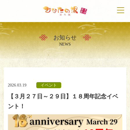
お知らせ
トップ
NEWS
天然温泉について
初めての方へ
2026.03.19
イベント
施設案内
【３月２７日～２９日】１８周年記念イベ
営業時間・料金案内
ント！
アクセス