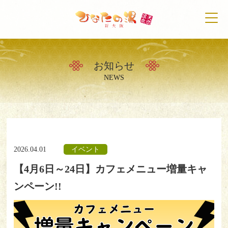
お知らせ
トップ
NEWS
天然温泉について
初めての方へ
2026.04.01
イベント
施設案内
【4月6日～24日】カフェメニュー増量キャ
営業時間・料金案内
ンペーン!!
アクセス