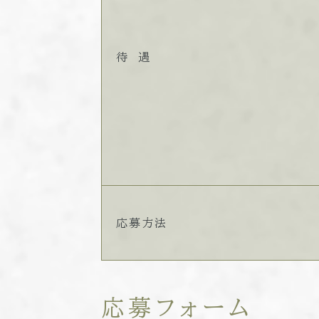
待 遇
応募方法
応募フォーム