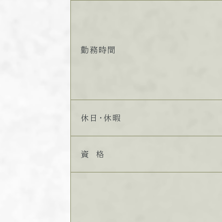
勤務時間
休日・休暇
資 格