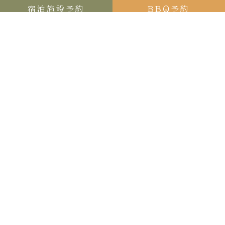
アカスリ ユニバ
ユニバの近くでアカスリのできる施設をお探しの方へ。ひなたの湯 大
阪ユニバーサルベイサイドは、地下1,000mより汲み上げる天然温泉・
銭湯です。男湯・女湯ともに6種類の銭湯をご用意しております。地上
14階に広がる天空の露天風呂。大阪の街が一望でき、夜景や満天の星
空を眺めながら、心身ともに満たされる極上のひとときをお過ごしくだ
さい。ユニバの近くでアカスリのできる施設をお探しの方も是非ご利用
ください。
■天然温泉
ひなたの湯は、地下1,000mより汲み上げる天然温泉の銭湯です。男
湯・女湯ともに6種類のお風呂をご用意しております。地上14階に広が