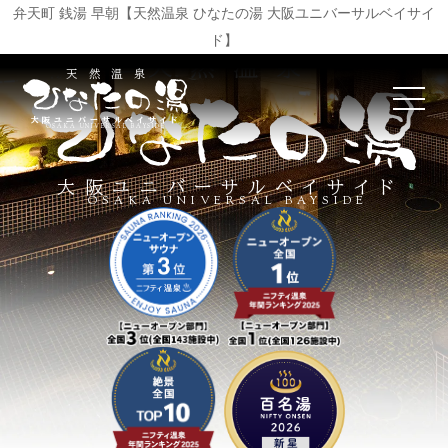
弁天町 銭湯 早朝【天然温泉 ひなたの湯 大阪ユニバーサルベイサイ
ド】